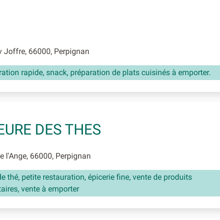
 Joffre, 66000, Perpignan
ation rapide, snack, préparation de plats cuisinés à emporter.
HEURE DES THES
 l'Ange, 66000, Perpignan
e thé, petite restauration, épicerie fine, vente de produits
aires, vente à emporter