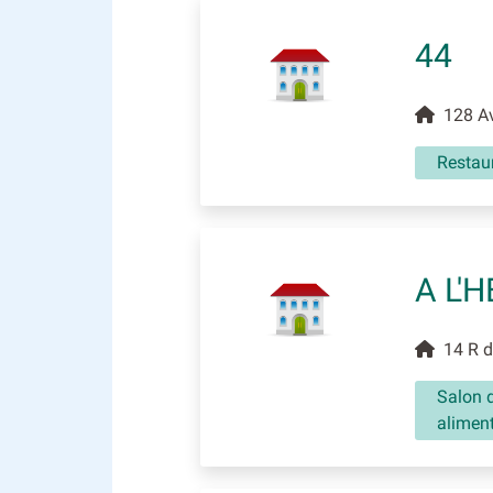
44
128 Av
Restaur
A L'
14 R de
Salon d
aliment