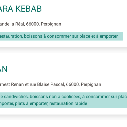
ARA KEBAB
nde la Réal, 66000, Perpignan
restauration, boissons à consommer sur place et à emporter
AN
nest Renan et rue Blaise Pascal, 66000, Perpignan
de sandwiches, boissons non alcoolisées, à consommer sur plac
porter, plats à emporter, restauration rapide