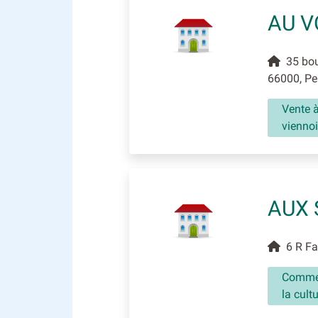
AU 
35 boul
66000, Pe
Vente à
viennoi
AUX 
6 R Fab
Commerc
la cultu