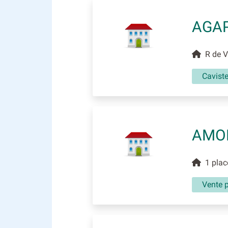
AGAP
R de Ve
Caviste
AMO
1 place
Vente p