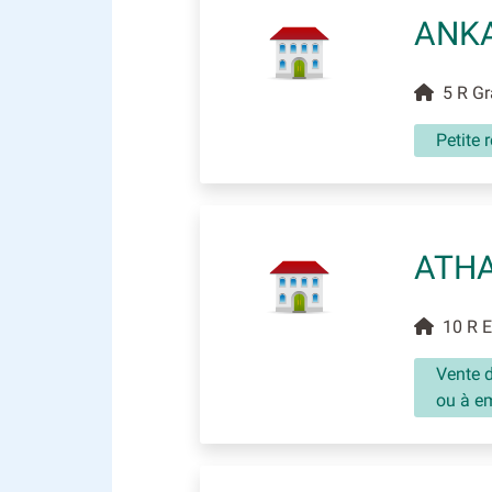
ANK
5 R Gra
Petite 
ATH
10 R Er
Vente 
ou à em