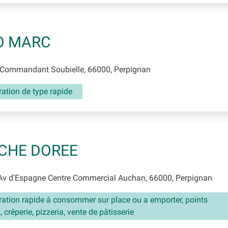
O MARC
Commandant Soubielle, 66000, Perpignan
ation de type rapide
CHE DOREE
v d'Espagne Centre Commercial Auchan, 66000, Perpignan
ation rapide à consommer sur place ou a emporter, points
 crêperie, pizzeria, vente de pâtisserie