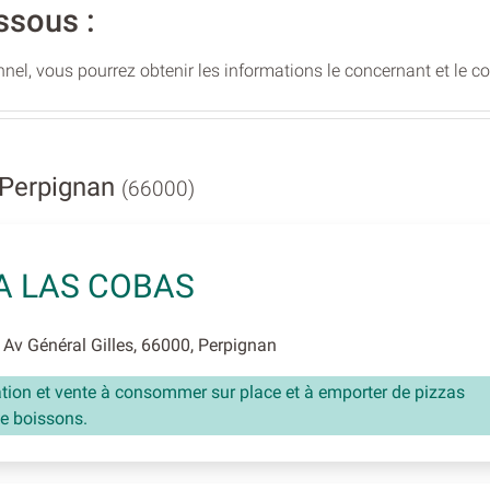
ssous :
nel, vous pourrez obtenir les informations le concernant et le c
 Perpignan
(66000)
A LAS COBAS
Av Général Gilles, 66000, Perpignan
tion et vente à consommer sur place et à emporter de pizzas
e boissons.