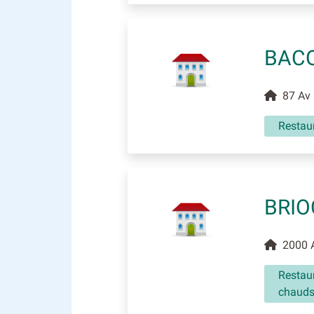
BAC
87 Av 
Restaur
BRIO
2000 A
Restaur
chauds,