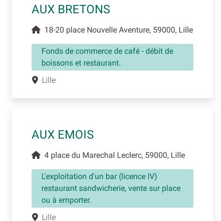
AUX BRETONS
18-20 place Nouvelle Aventure, 59000, Lille
Fonds de commerce de café - débit de
boissons et restaurant.
Lille
AUX EMOIS
4 place du Marechal Leclerc, 59000, Lille
L'exploitation d'un bar (licence IV)
restaurant sandwicherie, vente sur place
ou à emporter.
Lille